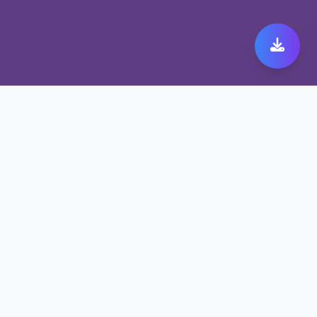
解锁流媒体工具助力您的
黑洞vp n下载官网无阻畅
行
黑洞vp n下载官网支持WireGuard/OpenVPN
等协议